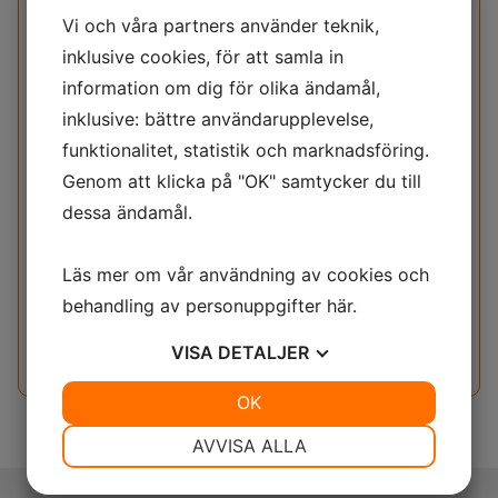
Vi och våra partners använder teknik,
Armaturer
inklusive cookies, för att samla in
Sparsamma armaturer hängandes i taket.
information om dig för olika ändamål,
inklusive: bättre användarupplevelse,
Detaljer
funktionalitet, statistik och marknadsföring.
Genom att klicka på "OK" samtycker du till
Stuckarbeten med så kallad grisaillemålning,
imitationsmåleri.
dessa ändamål.
Läs mer om vår användning av cookies och
Fönsterglas
behandling av personuppgifter
här
.
Oftast etsade och blästrade för att förhindra insyn
och samtidigt släppa in så mycket ljus som möjligt.
VISA
DETALJER
JA
NEJ
OK
JA
NEJ
NÖDVÄNDIG
INSTÄLLNINGAR
AVVISA ALLA
JA
NEJ
JA
NEJ