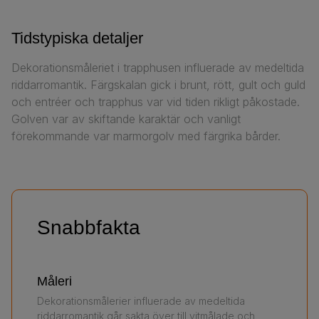
Tidstypiska detaljer
Dekorationsmåleriet i trapphusen influerade av medeltida
riddarromantik. Färgskalan gick i brunt, rött, gult och guld
och entréer och trapphus var vid tiden rikligt påkostade.
Golven var av skiftande karaktär och vanligt
förekommande var marmorgolv med färgrika bårder.
Snabbfakta
Måleri
Dekorationsmålerier influerade av medeltida
riddarromantik går sakta över till vitmålade och