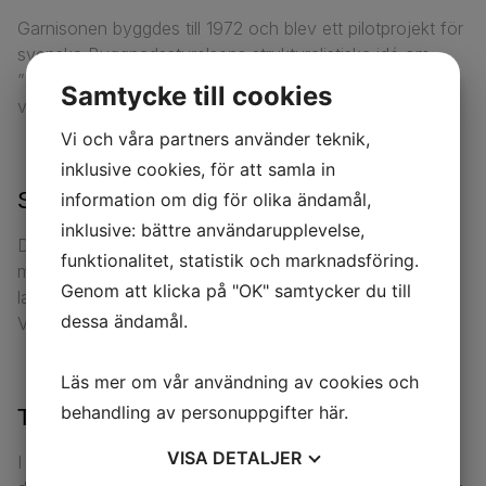
Garnisonen byggdes till 1972 och blev ett pilotprojekt för
svenska Byggnadsstyrelsens strukturalistiska idé om
”kontorsbygglådan” som skulle kunna anpassas efter
Samtycke till cookies
verksamhetens behov. Byggt av A4-arkitektkontor.
Vi och våra partners använder teknik,
inklusive cookies, för att samla in
Standardisering
information om dig för olika ändamål,
inklusive: bättre användarupplevelse,
Den strukturalistiska idén bygger på en förenklad och
funktionalitet, statistik och marknadsföring.
mer standardiserad form av funktionalismen. Runt om i
Genom att klicka på "OK" samtycker du till
landets storstäder byggdes nu förorter, till exempel
dessa ändamål.
Vällingby utanför Stockholm.
Läs mer om vår användning av cookies och
behandling av personuppgifter
här
.
Tidstypiska detaljer
VISA
DETALJER
I begynnelsen av denna epok var arkitekturen mera