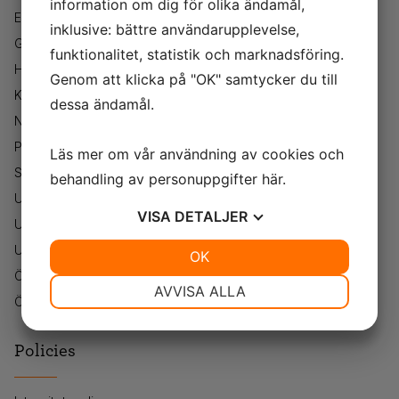
information om dig för olika ändamål,
Eskilstuna
inklusive: bättre användarupplevelse,
Göteborg
funktionalitet, statistik och marknadsföring.
Helsingborg
Genom att klicka på "OK" samtycker du till
Karlskrona
dessa ändamål.
Norrköping
Piteå
Läs mer om vår användning av cookies och
Stockholm
behandling av personuppgifter
här
.
Uddevalla
VISA
DETALJER
Umeå
Uppsala
JA
NEJ
OK
JA
NEJ
Örebro
NÖDVÄNDIG
INSTÄLLNINGAR
AVVISA ALLA
Östersund
JA
NEJ
JA
NEJ
MARKNADSFÖRING
STATISTIK
Policies