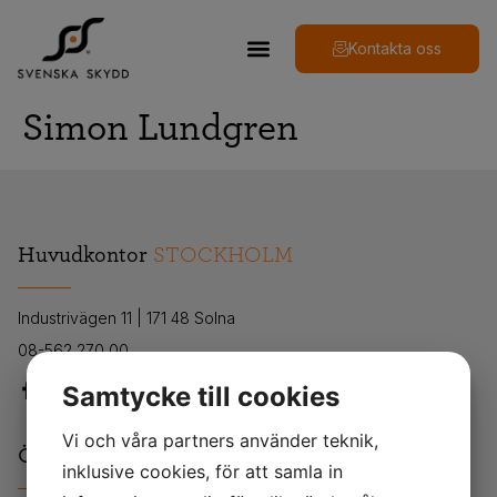
Kontakta oss
Simon Lundgren
Huvudkontor
STOCKHOLM
Industrivägen 11 | 171 48 Solna
08-562 270 00
Samtycke till cookies
Vi och våra partners använder teknik,
Övriga
KONTOR
inklusive cookies, för att samla in