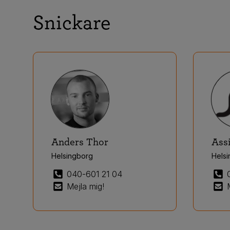
Snickare
Anders Thor
Ass
Helsingborg
Hels
040-601 21 04
Mejla mig!