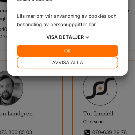
cus Eriander
Mattias Orgusaar
Läs mer om vår användning av cookies och
ingborg
Umeå
behandling av personuppgifter
här
.
040-601 21 08
076-797 15 97
Mejla mig!
Mejla mig!
VISA
DETALJER
JA
NEJ
OK
JA
NEJ
NÖDVÄNDIG
INSTÄLLNINGAR
AVVISA ALLA
JA
NEJ
JA
NEJ
MARKNADSFÖRING
STATISTIK
on Lundgren
Tor Lundell
Östersund
073 800 85 03
070-639 39 78