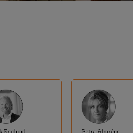
ik Englund
Petra Almréus