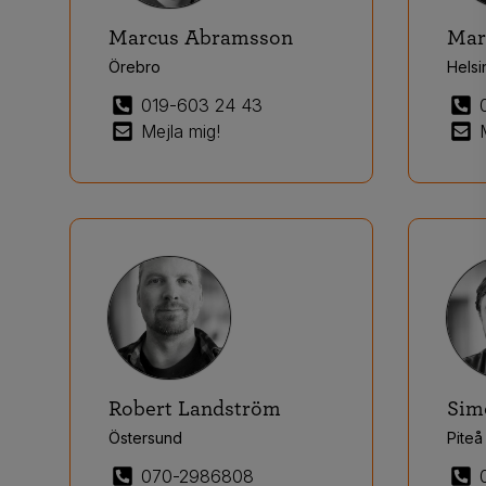
Marcus Abramsson
Mar
Örebro
Hels
019-603 24 43
Mejla mig!
Robert Landström
Sim
Östersund
Piteå
070-2986808