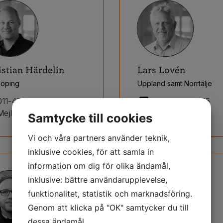
istian Härdelin
Lars Lovén
köping
Uppland samt Norrtälje
011-470 14 41
0730- 97 25 75
Mejla mig!
Mejla mig!
Samtycke till cookies
Vi och våra partners använder teknik,
inklusive cookies, för att samla in
information om dig för olika ändamål,
inklusive: bättre användarupplevelse,
funktionalitet, statistik och marknadsföring.
Genom att klicka på "OK" samtycker du till
dessa ändamål.