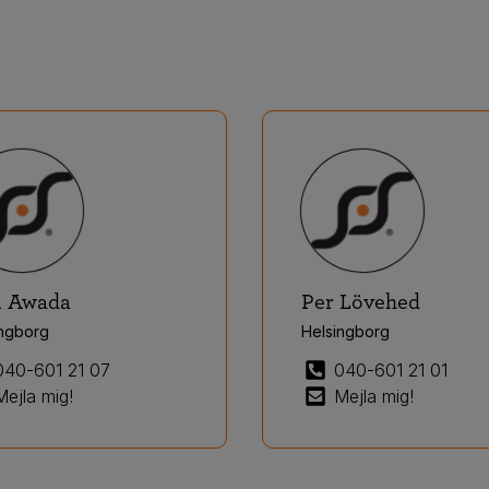
i Awada
Per Lövehed
ingborg
Helsingborg
040-601 21 07
040-601 21 01
Mejla mig!
Mejla mig!