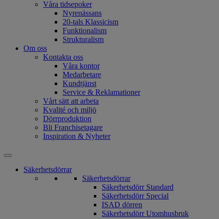
Våra tidsepoker
Nyrenässans
20-tals Klassicism
Funktionalism
Strukturalism
Om oss
Kontakta oss
Våra kontor
Medarbetare
Kundtjänst
Service & Reklamationer
Vårt sätt att arbeta
Kvalité och miljö
Dörrproduktion
Bli Franchisetagare
Inspiration & Nyheter
Säkerhetsdörrar
Säkerhetsdörrar
Säkerhetsdörr Standard
Säkerhetsdörr Special
ISAD dörren
Säkerhetsdörr Utomhusbruk