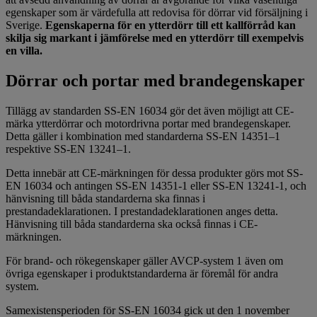
egenskaper som är värdefulla att redovisa för dörrar vid försäljning i
Sverige.
Egenskaperna för en ytterdörr till ett kallförråd kan
skilja sig markant i jämförelse med en ytterdörr till exempelvis
en villa.
Dörrar och portar med brandegenskaper
Tillägg av standarden SS-EN 16034 gör det även möjligt att CE-
märka ytterdörrar och motordrivna portar med brandegenskaper.
Detta gäller i kombination med standarderna SS-EN 14351–1
respektive SS-EN 13241–1.
Detta innebär att CE-märkningen för dessa produkter görs mot SS-
EN 16034 och antingen SS-EN 14351-1 eller SS-EN 13241-1, och
hänvisning till båda standarderna ska finnas i
prestandadeklarationen. I prestandadeklarationen anges detta.
Hänvisning till båda standarderna ska också finnas i CE-
märkningen.
För brand- och rökegenskaper gäller AVCP-system 1 även om
övriga egenskaper i produktstandarderna är föremål för andra
system.
Samexistensperioden för SS-EN 16034 gick ut den 1 november