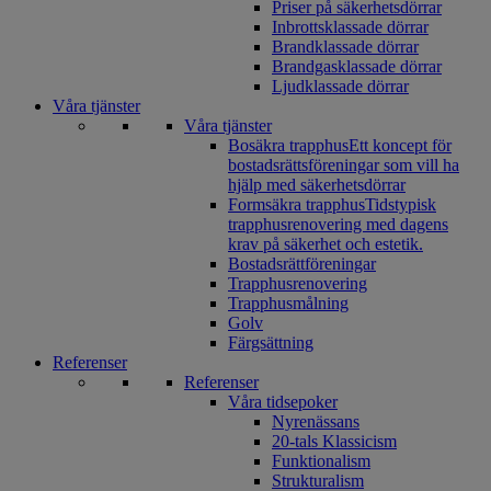
Priser på säkerhetsdörrar
Inbrottsklassade dörrar
Brandklassade dörrar
Brandgasklassade dörrar
Ljudklassade dörrar
Våra tjänster
Våra tjänster
Bosäkra trapphus
Ett koncept för
bostadsrättsföreningar som vill ha
hjälp med säkerhetsdörrar
Formsäkra trapphus
Tidstypisk
trapphusrenovering med dagens
krav på säkerhet och estetik.
Bostadsrättföreningar
Trapphusrenovering
Trapphusmålning
Golv
Färgsättning
Referenser
Referenser
Våra tidsepoker
Nyrenässans
20-tals Klassicism
Funktionalism
Strukturalism