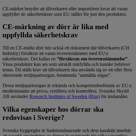
CE-märket betyder att tillverkaren eller importören lovar att varan
uppfyller de säkerhetskrav som EU ställer för just den produkten.
CE-märkning av dörr är lika med
uppfyllda säkerhetskrav
Till en CE-märkt dörr hör också ett dokument där tillverkaren (CH
Industry) försäkrar att varan överensstämmer med EU:s
säkerhetskrav. Det kallas en
”försäkran om överensstämmelse”
.
Vissa produkter kan ses som särskilt riskfyllda och kanske behöver
testas. Då ställs krav att tillverkaren ska använda sig av ett eller flera
oberoende tredjepartsorgan, benämnda ”anmälda organ”.
Dessa tredjepartsorgan är erkända och kompetensbedömda av EU:s
medlemsstater att prova, certifiera och kontrollera. Svenska Skydd
AB använder
Research Institutes of Sweden (Rise)
för ändamålet.
Vilka egenskaper hos dörrar ska
redovisas i Sverige?
Svenska byggregler är funktionsbaserade och dess karaktär innebär
att avsedd användning av dörrar är avgörande för vilka väsentliga