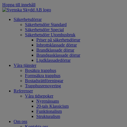
Hoppa till innehåll
Säkerhetsdörrar
Säkerhetsdörr Standard
Säkerhetsdörr Special
Säkerhetsdörr Utomhusbruk
Priser på säkerhetsdörrar
Inbrottsklassade dörrar
Brandklassade dörrar
Brandgasklassade dörrar
Ljudklassadedörrar
Våra tjänster
Bosäkra trapphus
Formsäkra trapphus
Bostadsrättföreningar
Trapphusrenovering
Referenser
Våra tidsepoker
Nyrenässans
20-tals Klassicism
Funktionalism
Strukturalism
Om oss
Kontakta oss