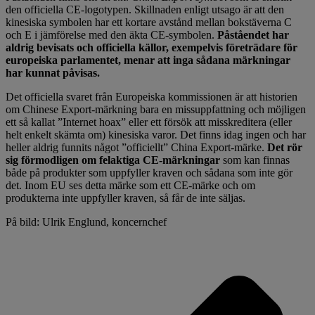
den officiella CE-logotypen. Skillnaden enligt utsago är att den
kinesiska symbolen har ett kortare avstånd mellan bokstäverna C
och E i jämförelse med den äkta CE-symbolen.
Påståendet har
aldrig bevisats och officiella källor, exempelvis företrädare för
europeiska parlamentet, menar att inga sådana märkningar
har kunnat påvisas.
Det officiella svaret från Europeiska kommissionen är att historien
om Chinese Export-märkning bara en missuppfattning och möjligen
ett så kallat ”Internet hoax” eller ett försök att misskreditera (eller
helt enkelt skämta om) kinesiska varor. Det finns idag ingen och har
heller aldrig funnits något ”officiellt” China Export-märke.
Det rör
sig förmodligen om felaktiga CE-märkningar
som kan finnas
både på produkter som uppfyller kraven och sådana som inte gör
det. Inom EU ses detta märke som ett CE-märke och om
produkterna inte uppfyller kraven, så får de inte säljas.
På bild: Ulrik Englund, koncernchef