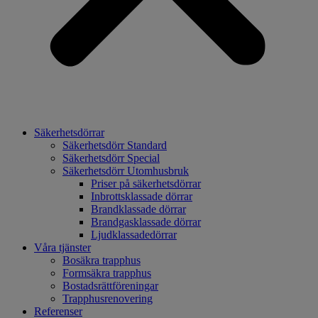
Säkerhetsdörrar
Säkerhetsdörr Standard
Säkerhetsdörr Special
Säkerhetsdörr Utomhusbruk
Priser på säkerhetsdörrar
Inbrottsklassade dörrar
Brandklassade dörrar
Brandgasklassade dörrar
Ljudklassadedörrar
Våra tjänster
Bosäkra trapphus
Formsäkra trapphus
Bostadsrättföreningar
Trapphusrenovering
Referenser