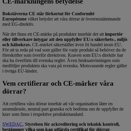
CE-märkningens betydelse
Bokstäverna CE står förkortat för Conformité
Européenne
vilket betyder att våra dörrar är överensstämmande
med EG-direktiv.
När det finns ett CE-märke på produkter innebär det att
importör
eller tillverkare intygar att den uppfyller EU:s säkerhets-, miljö-
och hälsokrav.
CE-märket säkerställer även fri handel inom EU.
För att ta reda på vad som gäller för varje produkt så behöver du de
föreskrifter som överför direktiven. Kraven som EU:s direktiv har
ska ha överförts till svenska regler. Även bruksanvisningen som
medföljer produkten ska vara på svenska. Motsvarande regler gäller
i övriga EU-länder.
Vem certifierar och CE-märker våra
dörrar?
Att certifiera våra dörrar innebär att vår organisation låter en
utomstående, neutral part granska och bedöma om de uppfyller de
krav som finns i respektive produktstandard.
SWEDAC
,
Styrelsen för ackreditering och teknisk kontroll,
bestämmer vilka som kan utfärda certifikat för dörrar
.