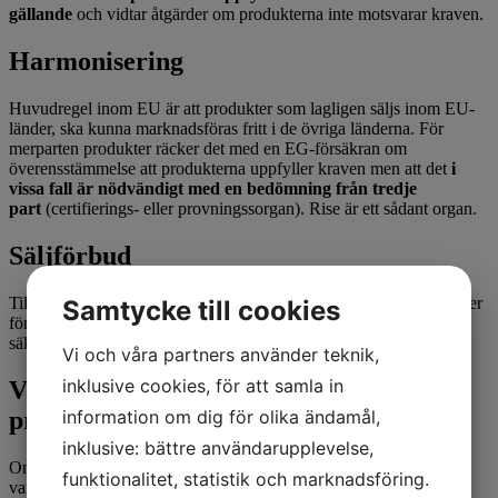
gällande
och vidtar åtgärder om produkterna inte motsvarar kraven.
Harmonisering
Huvudregel inom EU är att produkter som lagligen säljs inom EU-
länder, ska kunna marknadsföras fritt i de övriga länderna. För
merparten produkter räcker det med en EG-försäkran om
överensstämmelse att produkterna uppfyller kraven men att det
i
vissa fall är nödvändigt med en bedömning från tredje
part
(certifierings- eller provningssorgan). Rise är ett sådant organ.
Säljförbud
Tillverkare och importörer ansvarar för en varas säkerhet. Produkter
Samtycke till cookies
förbjuds att släppas ut på marknaden om det är så att de inte anses
säkra utan istället kan orsaka ohälsa och olycksfall.
Vi och våra partners använder teknik,
inklusive cookies, för att samla in
Varningsinformation och
information om dig för olika ändamål,
produktåterkallelse
inklusive: bättre användarupplevelse,
Om särskild risk finns kan leverantören åläggas att lämna utförlig
funktionalitet, statistik och marknadsföring.
varningsinformation eller kalla tillbaka en produkt. Ett sådant