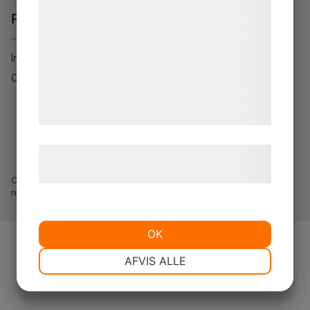
Policies
kan blive delt med annoncerings- og
analysepartnere, som kan kombinere dem
med data, du tidligere har givet dem eller
Integritetspolicy
de har indsamlet gennem din brug af deres
Cookie policy
tjenester. Ved at klikke på 'OK' giver du
samtykke til disse formål.
0200 - 76 76 76
Læs mere om vores brug af cookies og
behandling af persondata
her
.
Copyright 2023 Svenska Skydd AB. All rights
reserved.
OK
NØDVENDIGE
PRÆFERENCER
AFVIS ALLE
MARKETING
STATISTIK