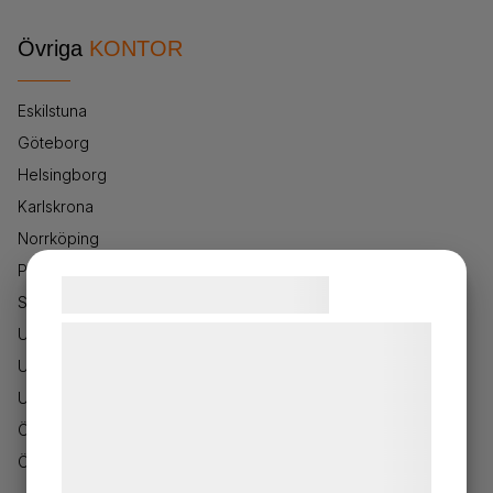
Övriga
KONTOR
Eskilstuna
Göteborg
Helsingborg
Karlskrona
Norrköping
Piteå
Samtykke til cookies
Stockholm
Uddevalla
Vi og vores samarbejdspartnere bruger
Umeå
teknologier, herunder cookies, til at
indsamle oplysninger om dig til forskellige
Uppsala
formål, herunder: Tilpasning af annoncering,
Örebro
bedre brugeroplevelse, funktionalitet,
Östersund
statistik og marketing. Disse oplysninger