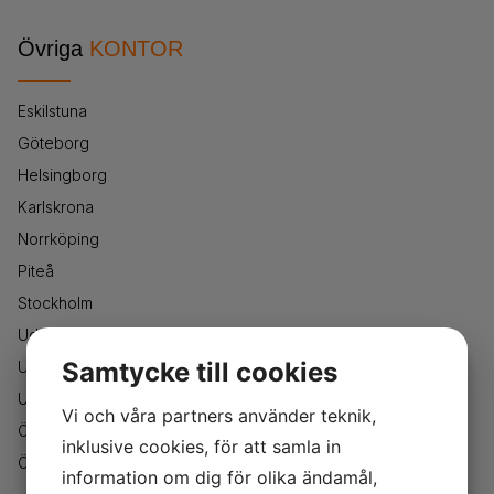
Övriga
KONTOR
Eskilstuna
Göteborg
Helsingborg
Karlskrona
Norrköping
Piteå
Stockholm
Uddevalla
Samtycke till cookies
Umeå
Uppsala
Vi och våra partners använder teknik,
Örebro
inklusive cookies, för att samla in
Östersund
information om dig för olika ändamål,