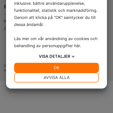
inklusive: bättre användarupplevelse,
Policies
funktionalitet, statistik och marknadsföring.
Genom att klicka på "OK" samtycker du till
Integritetspolicy
dessa ändamål.
Cookie policy
Läs mer om vår användning av cookies och
behandling av personuppgifter
här
.
0200 - 76 76 76
VISA
DETALJER
Copyright 2023 Svenska Skydd AB. All rights
JA
NEJ
OK
JA
NEJ
reserved.
NÖDVÄNDIG
INSTÄLLNINGAR
AVVISA ALLA
JA
NEJ
JA
NEJ
MARKNADSFÖRING
STATISTIK