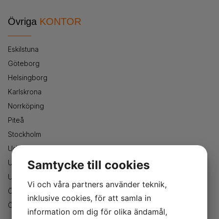
Övriga
KONTOR
Eskilstuna
Göteborg
Helsingborg
Karlskrona
Norrköping
Piteå
Stockholm
Uddevalla
Samtycke till cookies
Umeå
Uppsala
Vi och våra partners använder teknik,
Örebro
inklusive cookies, för att samla in
Östersund
information om dig för olika ändamål,