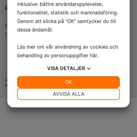
inklusive: bättre användarupplevelse,
Policies
funktionalitet, statistik och marknadsföring.
Genom att klicka på "OK" samtycker du till
Integritetspolicy
dessa ändamål.
Cookie policy
Läs mer om vår användning av cookies och
behandling av personuppgifter
här
.
0200 - 76 76 76
VISA
DETALJER
Copyright 2023 Svenska Skydd AB. All rights
JA
NEJ
OK
JA
NEJ
reserved.
NÖDVÄNDIG
INSTÄLLNINGAR
AVVISA ALLA
JA
NEJ
JA
NEJ
MARKNADSFÖRING
STATISTIK